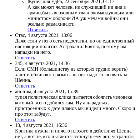
Жупел для ЕдРа
,
22 сентября 2021, 01:17
А как может человек, не служивший ни дня в
армии,быть верховным главнокомандующим или
министром обороны?!А уж мечами войны они
реально размахивают.
Ответить
Стас
,
4 августа 2021, 13:06
Даже если у него есть недостатки, но он единственный
настоящий политик Астрахани. Боятся, поэтому им
нападки на него.
Ответить
345
,
4 августа 2021, 14:36
Если СМИ (большинству из которых трудно верить)
хают и обливают грязью - значит надо голосовать за
Шеина.
Ответить
аноним
,
4 августа 2021, 15:39
тупая политическая клика пытается оболгать человека
который всего добился сам. Ну а парадных,
пристроенных к дате планов мы видели много. Скоро и
про этот забудут.
Ответить
13
,
4 августа 2021, 16:36
Критика нужна, и ничего плохого в действиях Шеина
нет, а вот те, кто пытаются заткнуть ему рот, устранить