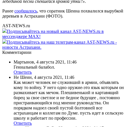
лебединой песни спекшейся хромой утки?»
.
Ранее
сообщалось
, что соратник Шеина похвалился вырубкой
деревьев в Астрахани (ФОТО).
AST-NEWS.ru
Подписывайтесь на новый канал AST-NEWS.ru в
мессенджере MAX!
Подписывайтесь на наш телеграм-канал AST-NEWS.ru -
новости Астрахани.
Комментариии
Мартынов
,
4 августа 2021, 11:46
Гениальный балабол.
Ответить
Не Шеин
,
4 августа 2021, 11:46
Как может человек не служивший в армии, объявлять
кому то войну. У него одно оружие-это язык которым он
размахивает как мечом. Плешивенький и картавящий
борец за свое светлое и не бедное будущее , постоянно
пристраивающийся под мнение руководства. Он
порядком надоел своей пустой болтовней все
астраханцам и коллегам по Думе. пусть идет в сельскую
школу и работает по профессии.
Ответить