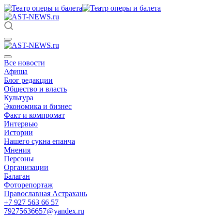
Все новости
Афиша
Блог редакции
Общество и власть
Культура
Экономика и бизнес
Факт и компромат
Интервью
Истории
Нашего сукна епанча
Мнения
Персоны
Организации
Балаган
Фоторепортаж
Православная Астрахань
+7 927 563 66 57
79275636657@yandex.ru