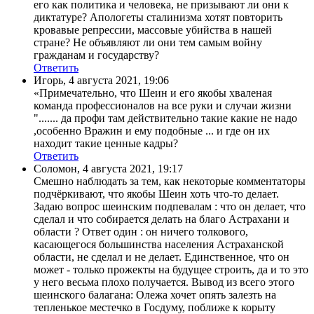
его как политика и человека, не призывают ли они к
диктатуре? Апологеты сталинизма хотят повторить
кровавые репрессии, массовые убийства в нашей
стране? Не объявляют ли они тем самым войну
гражданам и государству?
Ответить
Игорь
,
4 августа 2021, 19:06
«Примечательно, что Шеин и его якобы хваленая
команда профессионалов на все руки и случаи жизни
"....... да профи там действительно такие какие не надо
,особенно Вражин и ему подобные ... и где он их
находит такие ценные кадры?
Ответить
Соломон
,
4 августа 2021, 19:17
Смешно наблюдать за тем, как некоторые комментаторы
подчёркивают, что якобы Шеин хоть что-то делает.
Задаю вопрос шеинским подпевалам : что он делает, что
сделал и что собирается делать на благо Астрахани и
области ? Ответ один : он ничего толкового,
касающегося большинства населения Астраханской
области, не сделал и не делает. Единственное, что он
может - только прожекты на будущее строить, да и то это
у него весьма плохо получается. Вывод из всего этого
шеинского балагана: Олежа хочет опять залезть на
тепленькое местечко в Госдуму, поближе к корыту