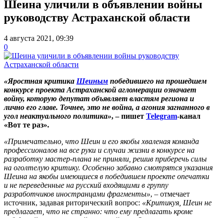
Шеина уличили в объявлении войны
руководству Астраханской области
4 августа 2021, 09:39
0
«Яростная критика
Шеиным
победившего на прошедшем
конкурсе проекта Астраханской агломерации означает
войну, которую депутат объявляет властям региона и
лично его главе. Точнее, это не война, а агония загнанного в
угол неактуального политика»
, – пишет
Telegram
-канал
«Вот те раз».
«Примечательно, что Шеин и его якобы хваленая команда
профессионалов на все руки и случаи жизни в конкурсе на
разработку мастер-плана не приняли, решив приберечь силы
на оголтелую критику. Особенно забавно смотрятся указания
Шеина на якобы имеющиеся в победившем проекте опечатки
и не переведенные на русский входящими в группу
разработчиков иностранцами фрагменты»
, – отмечает
источник, задавая риторический вопрос:
«Критикуя, Шеин не
предлагает, что не странно: что ему предлагать кроме