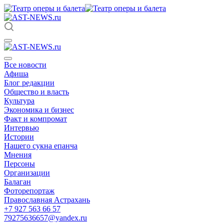
Все новости
Афиша
Блог редакции
Общество и власть
Культура
Экономика и бизнес
Факт и компромат
Интервью
Истории
Нашего сукна епанча
Мнения
Персоны
Организации
Балаган
Фоторепортаж
Православная Астрахань
+7 927 563 66 57
79275636657@yandex.ru