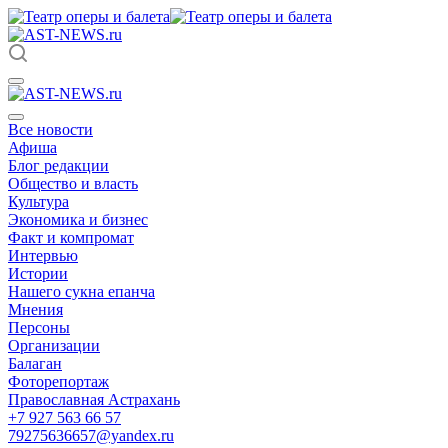
Все новости
Афиша
Блог редакции
Общество и власть
Культура
Экономика и бизнес
Факт и компромат
Интервью
Истории
Нашего сукна епанча
Мнения
Персоны
Организации
Балаган
Фоторепортаж
Православная Астрахань
+7 927 563 66 57
79275636657@yandex.ru