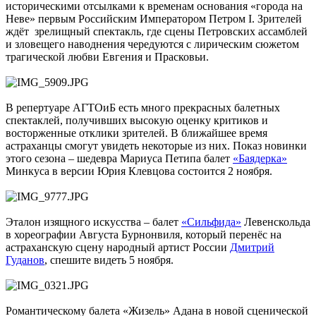
историческими отсылками к временам основания «города на
Неве» первым Российским Императором Петром I. Зрителей
ждёт зрелищный спектакль, где сцены Петровских ассамблей
и зловещего наводнения чередуются с лирическим сюжетом
трагической любви Евгения и Прасковьи.
В репертуаре АГТОиБ есть много прекрасных балетных
спектаклей, получивших высокую оценку критиков и
восторженные отклики зрителей. В ближайшее время
астраханцы смогут увидеть некоторые из них. Показ новинки
этого сезона – шедевра Мариуса Петипа балет
«Баядерка»
Минкуса в версии Юрия Клевцова состоится 2 ноября.
Эталон изящного искусства – балет
«Сильфида»
Левенскольда
в хореографии Августа Бурнонвиля, который перенёс на
астраханскую сцену народный артист России
Дмитрий
Гуданов
, спешите видеть 5 ноября.
Романтическому балета «Жизель» Адана в новой сценической