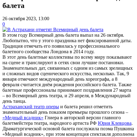
балета
26 октября 2023, 13:00
0
В этом году Всемирный день балета выпал на 26 октября.
Любопытно, что у этого праздника нет фиксированной даты.
Традиция отмечать его появилась у профессионального
балетного сообщества Лондона в 2014 году.
В этот день балетные коллективы по всему миру показывают
на сцене и транслируют в сетях свои лучшие постановки.
Знаменательных дат, связанных с одним из самых зрелищных
и сложных видов сценического искусства, несколько. Так, 9
января отмечают международный день хореографа, а 8
февраля считается днём рождения российского балета. Также
балетные профессионалы принимают поздравления 27 марта
– во Всемирный день театра, и 29 апреля, в Международный
день танца.
Астраханский театр оперы
и балета решил отметить
знаменательный день показом премьеры прошлого сезона –
«Медный всадник»
Глиера в авторской версии главного
балетмейстера театра, народного артиста РФ
Юрия Клевцова
.
Драматургической основой балета послужила поэма Пушкина
«Медный всадник», при этом концепция спектакля дополнена