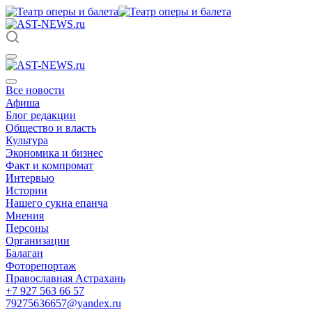
Все новости
Афиша
Блог редакции
Общество и власть
Культура
Экономика и бизнес
Факт и компромат
Интервью
Истории
Нашего сукна епанча
Мнения
Персоны
Организации
Балаган
Фоторепортаж
Православная Астрахань
+7 927 563 66 57
79275636657@yandex.ru