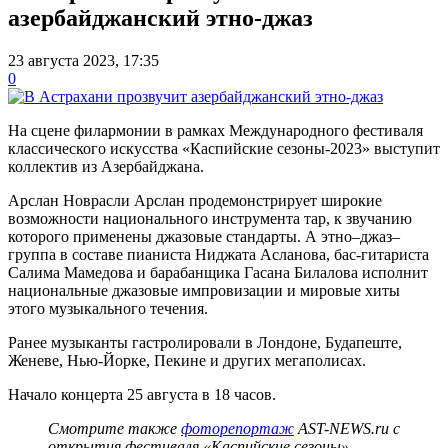
азербайджанский этно-джаз
23 августа 2023, 17:35
0
На сцене филармонии в рамках Международного фестиваля
классического искусства «Каспийские сезоны-2023» выступит
коллектив из Азербайджана.
Арслан Новрасли Арслан продемонстрирует широкие
возможности национального инструмента тар, к звучанию
которого применены джазовые стандарты. А этно–джаз–
группа в составе пианиста Ниджата Асланова, бас-гитариста
Салима Мамедова и барабанщика Гасана Билалова исполнит
национальные джазовые импровизации и мировые хиты
этого музыкального течения.
Ранее музыканты гастролировали в Лондоне, Будапеште,
Женеве, Нью-Йорке, Пекине и других мегаполисах.
Начало концерта 25 августа в 18 часов.
Смотрите также
фоторепортаж
AST-NEWS.ru с
открытия фестиваля «Каспийские сезоны».