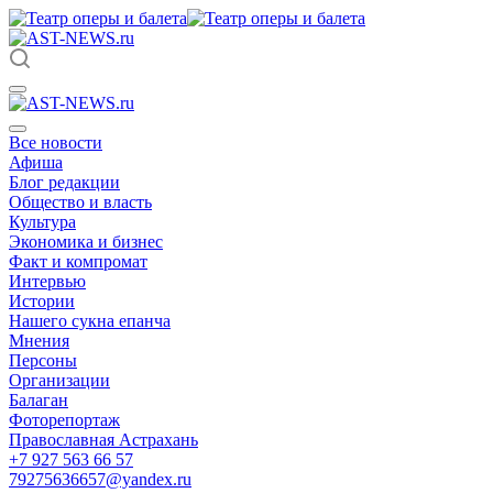
Все новости
Афиша
Блог редакции
Общество и власть
Культура
Экономика и бизнес
Факт и компромат
Интервью
Истории
Нашего сукна епанча
Мнения
Персоны
Организации
Балаган
Фоторепортаж
Православная Астрахань
+7 927 563 66 57
79275636657@yandex.ru