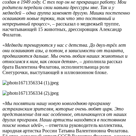
создан в 1949 году. С тех пор он не прекращал работу. Мои
родители передали свои навыки дрессуры мне. Так и у
медведей – одна группа заменяет другую. Мишки постепенно
осваивают новые трюки, так что это постоянный и
непрерывный процесс
», – рассказал о медвежьей труппе,
насчитывающей 15 животных, дрессировщик Александр
Филатов.
«
Медведи тренируются у нас с детства. До двух-трёх лет
они осваивают азы, а потом, в зависимости от таланта,
продвигаются дальше. Мы очень любим наших животных и
относимся к ним, как своим детям
», – дополнила рассказ
брата Валентина Филатова, исполнительница роли
Снегурочки, выступающей в иллюзионном блоке.
«
Мы посвятили нашу новую новогоднюю программу
астраханским зрителям, которые очень любят цирк. Это
представление для нас особенное, отличающееся от наших
других программ. Наши артисты находятся в постоянном
поиске новых идей
», – отметила руководитель коллектива,
народная артистка России Татьяна Валентиновна Филатова.