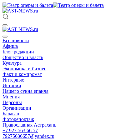
Все новости
Афиша
Блог редакции
Общество и власть
Культура
Экономика и бизнес
Факт и компромат
Интервью
Истории
Нашего сукна епанча
Мнения
Персоны
Организации
Балаган
Фоторепортаж
Православная Астрахань
+7 927 563 66 57
79275636657@yandex.ru