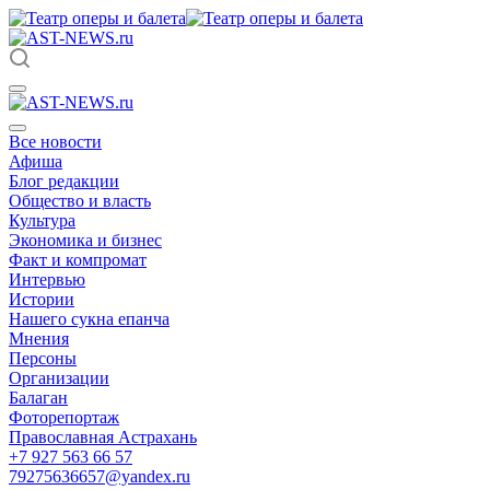
Все новости
Афиша
Блог редакции
Общество и власть
Культура
Экономика и бизнес
Факт и компромат
Интервью
Истории
Нашего сукна епанча
Мнения
Персоны
Организации
Балаган
Фоторепортаж
Православная Астрахань
+7 927 563 66 57
79275636657@yandex.ru