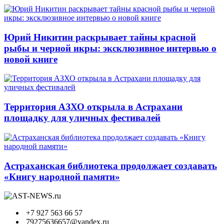
Юрий Никитин раскрывает тайны красной
рыбы и черной икры: эксклюзивное интервью о
новой книге
Территория АЗХО открыла в Астрахани
площадку для уличных фестивалей
Астраханская библиотека продолжает создавать
«Книгу народной памяти»
+7 927 563 66 57
79275636657@yandex.ru