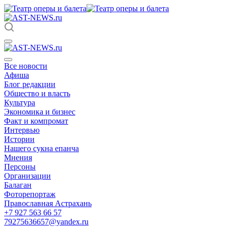
Все новости
Афиша
Блог редакции
Общество и власть
Культура
Экономика и бизнес
Факт и компромат
Интервью
Истории
Нашего сукна епанча
Мнения
Персоны
Организации
Балаган
Фоторепортаж
Православная Астрахань
+7 927 563 66 57
79275636657@yandex.ru