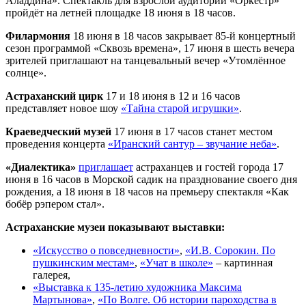
Аладдина». Спектакль для взрослой аудитории «Оркестр»
пройдёт на летней площадке 18 июня в 18 часов.
Филармония
18 июня в 18 часов закрывает 85-й концертный
сезон программой «Сквозь времена», 17 июня в шесть вечера
зрителей приглашают на танцевальный вечер «Утомлённое
солнце».
Астраханский цирк
17 и 18 июня в 12 и 16 часов
представляет новое шоу
«Тайна старой игрушки»
.
Краеведческий музей
17 июня в 17 часов станет местом
проведения концерта
«Иранский сантур – звучание неба»
.
«Диалектика»
приглашает
астраханцев и гостей города 17
июня в 16 часов в Морской садик на празднование своего дня
рождения, а 18 июня в 18 часов на премьеру спектакля «Как
бобёр рэпером стал».
Астраханские музеи показывают выставки:
«Искусство о повседневности»
,
«И.В. Сорокин. По
пушкинским местам»
,
«Учат в школе»
– картинная
галерея,
«Выставка к 135-летию художника Максима
Мартынова»
,
«По Волге. Об истории пароходства в