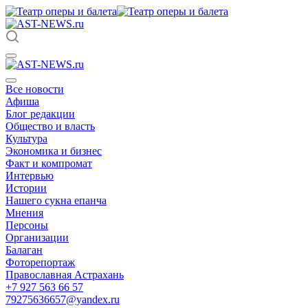
Все новости
Афиша
Блог редакции
Общество и власть
Культура
Экономика и бизнес
Факт и компромат
Интервью
Истории
Нашего сукна епанча
Мнения
Персоны
Организации
Балаган
Фоторепортаж
Православная Астрахань
+7 927 563 66 57
79275636657@yandex.ru