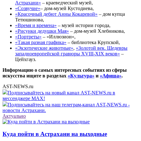
Астрахани»
– краеведческий музей,
«Созвучие»
– дом-музей Кустодиева,
«Красочный дебют Анны Кокаревой»
– дом купца
Тетюшинова,
«Время и времена»
– музей истории города,
«Рисунки дедушки Мая»
– дом-музей Хлебникова,
«Портреты»
– «Иллюзион»,
«Такая разная графика»
– библиотека Крупской,
«Экзотические животные»
,
«Золотой век. Шедевры
западноевропейской гравюры XVIII-XIX веков»
–
Цейхгауз.
Информацию о самых интересных событиях из сферы
искусства ищите в разделах
«Культура»
и
«Афиша»
.
AST-NEWS.ru
Подписывайтесь на новый канал AST-NEWS.ru в
мессенджере MAX!
Подписывайтесь на наш телеграм-канал AST-NEWS.ru -
новости Астрахани.
Актуально
Куда пойти в Астрахани на выходные