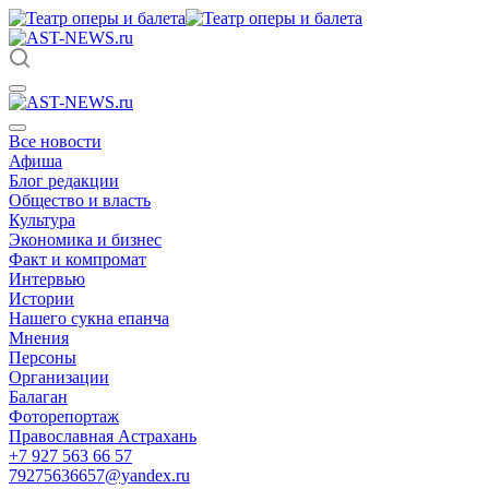
Все новости
Афиша
Блог редакции
Общество и власть
Культура
Экономика и бизнес
Факт и компромат
Интервью
Истории
Нашего сукна епанча
Мнения
Персоны
Организации
Балаган
Фоторепортаж
Православная Астрахань
+7 927 563 66 57
79275636657@yandex.ru