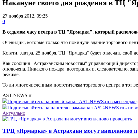
Накануне своего дня рождения в ТЦ "Я
27 ноября 2012, 09:25
0
В седьмом часу вечера в ТЦ "Ярмарка", который расположен
Очевидцы, которые только что покинули здание торгового цент
Кстати, завтра, 25 ноября, ТЦ "Ярмарка" будет отмечать свой 
Как сообщил "Астраханским новостям" управляющий директор 
отключена. Никакого пожара, возгорания и, следовательно, за
режиме.
То ли многочисленным постетителям торгового центра в тот веч
AST-NEWS.ru
Подписывайтесь на новый канал AST-NEWS.ru в мессендж
Подписывайтесь на наш телеграм-канал AST-NEWS.ru - ново
Актуально
ТРЦ «Ярмарка» в Астрахани могут внепланово п