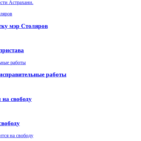
сти Астрахани.
ятку мэр Столяров
пристава
 исправительные работы
на свободу
свободу