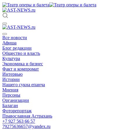
Все новости
Афиша
Блог редакции
Общество и власть
Культура
Экономика и бизнес
Факт и компромат
Интервью
Истории
Нашего сукна епанча
Мнения
Персоны
Организации
Балаган
Фоторепортаж
Православная Астрахань
+7 927 563 66 57
79275636657@yandex.ru