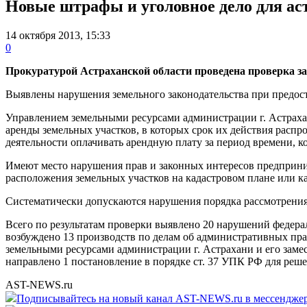
Новые штрафы и уголовное дело для ас
14 октября 2013, 15:33
0
Прокуратурой Астраханской области проведена проверка за
Выявлены нарушения земельного законодательства при предост
Управлением земельными ресурсами администрации г. Астрахан
аренды земельных участков, в которых срок их действия распр
деятельности оплачивать арендную плату за период времени, 
Имеют место нарушения прав и законных интересов предприни
расположения земельных участков на кадастровом плане или к
Систематически допускаются нарушения порядка рассмотрения 
Всего по результатам проверки выявлено 20 нарушений федераль
возбуждено 13 производств по делам об административных правон
земельными ресурсами администрации г. Астрахани и его заме
направлено 1 постановление в порядке ст. 37 УПК РФ для реш
AST-NEWS.ru
Подписывайтесь на новый канал AST-NEWS.ru в мессендж