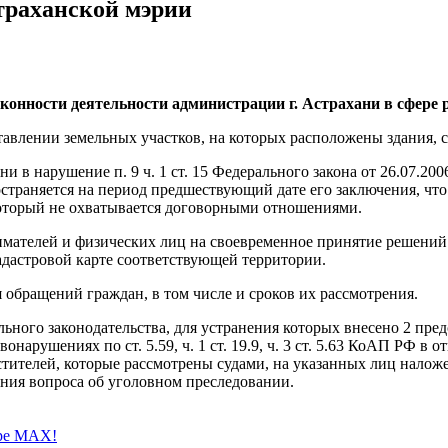
траханской мэрии
конности деятельности администрации г. Астрахани в сфере
авлении земельных участков, на которых расположены здания, с
и в нарушение п. 9 ч. 1 ст. 15 Федерального закона от 26.07.
остраняется на период предшествующий дате его заключения, что
который не охватывается договорными отношениями.
мателей и физических лиц на своевременное принятие решений 
адастровой карте соответствующей территории.
обращений граждан, в том числе и сроков их рассмотрения.
ного законодательства, для устранения которых внесено 2 предст
арушениях по ст. 5.59, ч. 1 ст. 19.9, ч. 3 ст. 5.63 КоАП РФ в 
стителей, которые рассмотрены судами, на указанных лиц нало
ения вопроса об уголовном преследовании.
ере MAX!