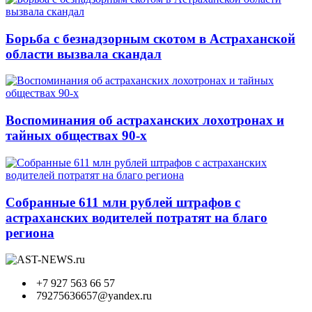
Борьба с безнадзорным скотом в Астраханской
области вызвала скандал
Воспоминания об астраханских лохотронах и
тайных обществах 90-х
Собранные 611 млн рублей штрафов с
астраханских водителей потратят на благо
региона
+7 927 563 66 57
79275636657@yandex.ru