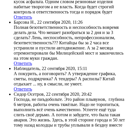
кусок асфальта. Одним словом резиновые изделия
набитые творогом а не власть. Когда будет строгий
контроль и ответственность тогда и порядок будет
Ответить
Барсова Н.
,
22 сентября 2020, 11:26
Полная безответственность и неспособность вовремя
делать дела. Что мешает разобраться за 2 дня и за 3
сделать? Лень, неспособность, непрофессионализм,
безответственность??? Китайцы бы за 2 часа все
устранили и пустили автодвижение. А за 2 месяца
отремонтировали бы Милицейский мост и закончились
на этом муки граждан.
Ответить
Наблюдатель
,
22 сентября 2020, 15:11
А покурить, а поговорить? А утверждение графика,
сметы, подрядчика? А тендеры? А распилы? Китай
отдыхает ... ну, в смысли, не умеет.
Ответить
Сидор Осетров
,
22 сентября 2020, 20:42
Господа, не пиъдобольте. Это район плывунов, глубина
6 метров, работы очень тяжёлые. Надо не торопиться,
выполнить всё очень качественно. Успеете ещё туда
слить своё дерьмо. А потом и забудете, что была такая
авария. Это жизнь. Здесь, в этой стороне города и 50 лет
тому назад колодцы и трубы уплывали в бездну вместе