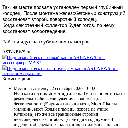
Так, на месте провала установлен первый глубинный
колодец. После монтажа железобетонных конструкций
восстановят второй, поворотный колодец.
Когда
самотечный коллектор будет готов, по нему
восстановят водоотведение.
Работы идут на глубине шесть метров.
AST-NEWS.ru
Подписывайтесь на новый канал AST-NEWS.ru в
мессенджере MAX!
Подписывайтесь на наш телеграм-канал AST-NEWS.ru -
новости Астрахани.
Комментариии
Местный житель
,
22 сентября 2020, 10:02
Ну о каких датах может идти речь. Тут все понятно как с
ремонтом любого сооружения сроки от и до
бесконечности (Кири-килинский мост, Мост Школы
милиции, мост Белый ильмень, дорога на улице
Куликова) это же все грандиозные стройки
неимоверных масштабов тут не один год нужно. 4
недели чтоб сделать канализацию и положить новый