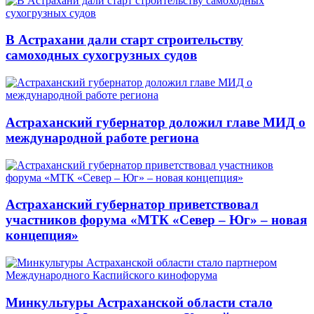
В Астрахани дали старт строительству
самоходных сухогрузных судов
Астраханский губернатор доложил главе МИД о
международной работе региона
Астраханский губернатор приветствовал
участников форума «МТК «Север – Юг» – новая
концепция»
Минкультуры Астраханской области стало