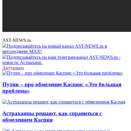
AST-NEWS.ru
Подписывайтесь на новый канал AST-NEWS.ru в
мессенджере MAX!
Подписывайтесь на наш телеграм-канал AST-NEWS.ru -
новости Астрахани.
Актуально
Путин – про обмеление Каспия: «Это большая
проблема»
Астраханцы решают, как справиться с
обмелением Каспия