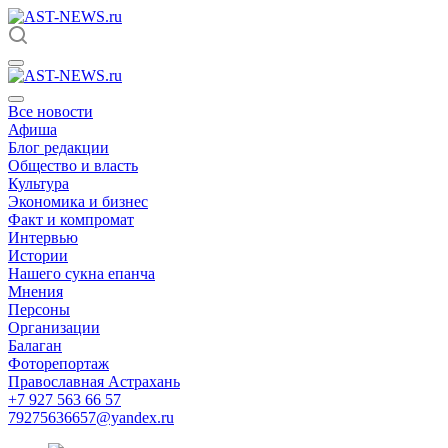
Все новости
Афиша
Блог редакции
Общество и власть
Культура
Экономика и бизнес
Факт и компромат
Интервью
Истории
Нашего сукна епанча
Мнения
Персоны
Организации
Балаган
Фоторепортаж
Православная Астрахань
+7 927 563 66 57
79275636657@yandex.ru