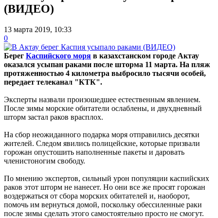
(ВИДЕО)
13 марта 2019, 10:33
0
Берег
Каспийского моря
в казахстанском городе Актау
оказался усыпан раками после шторма 11 марта. На пляж
протяженностью 4 километра выбросило тысячи особей,
передает телеканал "КТК".
Эксперты назвали произошедшее естественным явлением.
После зимы морские обитатели ослаблены, и двухдневный
шторм застал раков врасплох.
На сбор неожиданного подарка моря отправились десятки
жителей. Следом явились полицейские, которые призвали
горожан опустошить наполненные пакеты и даровать
членистоногим свободу.
По мнению экспертов, сильный урон популяции каспийских
раков этот шторм не нанесет. Но они все же просят горожан
воздержаться от сбора морских обитателей и, наоборот,
помочь им вернуться домой, поскольку обессиленные раки
после зимы сделать этого самостоятельно просто не смогут.