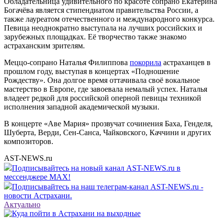
Обладательница удивительного по красоте сопрано Екатерина
Богачёва является стипендиатом правительства России, а
также лауреатом отечественного и международного конкурса.
Певица неоднократно выступала на лучших российских и
зарубежных площадках. Её творчество также знакомо
астраханским зрителям.
Меццо-сопрано Наталья Филиппова
покорила
астраханцев в
прошлом году, выступая в концертах «Подношение
Рождеству». Она долгое время оттачивала своё вокальное
мастерство в Европе, где завоевала немалый успех. Наталья
владеет редкой для российской оперной певицы техникой
исполнения западной академической музыки.
В концерте «Аве Мария» прозвучат сочинения Баха, Генделя,
Шуберта, Верди, Сен-Санса, Чайковского, Каччини и других
композиторов.
AST-NEWS.ru
Подписывайтесь на новый канал AST-NEWS.ru в
мессенджере MAX!
Подписывайтесь на наш телеграм-канал AST-NEWS.ru -
новости Астрахани.
Актуально