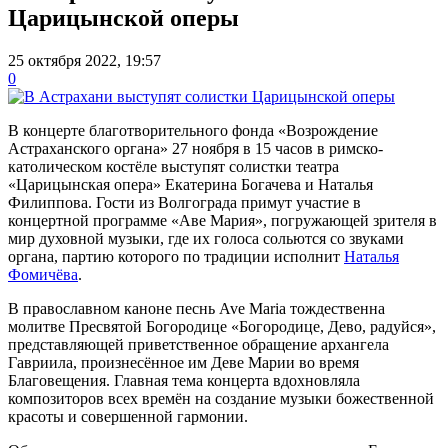
Царицынской оперы
25 октября 2022, 19:57
0
В концерте благотворительного фонда «Возрождение
Астраханского органа» 27 ноября в 15 часов в римско-
католическом костёле выступят солистки театра
«Царицынская опера» Екатерина Богачева и Наталья
Филиппова. Гости из Волгограда примут участие в
концертной программе «Аве Мария», погружающей зрителя в
мир духовной музыки, где их голоса сольются со звуками
органа, партию которого по традиции исполнит
Наталья
Фомичёва
.
В православном каноне песнь Ave Maria тождественна
молитве Пресвятой Богородице «Богородице, Дево, радуйся»,
представляющей приветственное обращение архангела
Гавриила, произнесённое им Деве Марии во время
Благовещения. Главная тема концерта вдохновляла
композиторов всех времён на создание музыки божественной
красоты и совершенной гармонии.