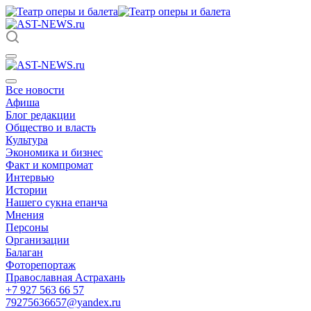
Все новости
Афиша
Блог редакции
Общество и власть
Культура
Экономика и бизнес
Факт и компромат
Интервью
Истории
Нашего сукна епанча
Мнения
Персоны
Организации
Балаган
Фоторепортаж
Православная Астрахань
+7 927 563 66 57
79275636657@yandex.ru