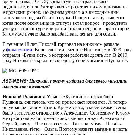
времен развала СССР, когда студент астраханского
пединститута пошёл торговать с родственником книгами на
Кировский рынок. По будням учился, а в выходные дни
занимался продажей литературы. Процесс затянул так, что
когда после окончания института встал вопрос –продолжать
учёбу в аспирантуре или развивать бизнес, он выбрал второе.
К тому же нужно было зарабатывать деньги для семьи.
В течение 18 лет Николай торговал на книжном развале
у
филармонии
. Впоследствии вместе с Ионкиным в 2009 году
открыли «Букинист», в котором работали десять лет. В 2019
году Николай открыл по соседству свой магазин «Пушкин».
AST-NEWS:
Николай, почему выбрали для своего магазина
именно это название?
Николай Рыжиков:
У нас в «Букинисте» стоял бюст
Пушкина, считалось, что он привлекает клиентов. А теперь
он украшает мой магазин. Кроме этого, в моей семье всегда
было трепетное отношение к Александру Сергеевичу. К тому
же сработала магия имён: моих сыновей зовут Александр и
Сергей, жену – Наталья, сестру – Татьяна, маму – Наталья
Николаевна, тётю – Ольга. Поэтому назвать магазин в честь
Пушкина было для меня весьма логично.