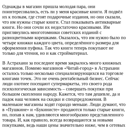
Однажды в магазин пришла молодая пара, они
поинтересовались, есть ли у меня красивые книги. Я подвёл
их к полкам, где стоят подарочные издания, но они сказали,
что им нужны старые книги. Стал показывать антикварные
книги. Но они сочли их недостаточно красивыми. Им
приглянулись многотомники советских изданий с
разноцветными корешками. Оказалось, что им нужно было по
четыре книжки каждого цвета, определённого размера для
оформления пуфика. Так что книги теперь покупают не
только для чтения, но и как стройматериал.
В Астрахани за последнее время закрылось много книжных
магазинов. Помимо магазинов «Читай-город» в Астрахани
осталось только несколько специализирующихся на торговле
книгами точек. Это не очень рентабельный бизнес. Сейчас
люди охотнее посещают супермаркеты, это своего рода
психологическая зависимость – совершать покупки при
большом скоплении народу. Кажется, что там дешевле, да и
падок наш человек на скидки и спецпредложения. В
маленькие магазины ходят гораздо меньше. Люди думают, что
в «Пушкине» и «Букинисте» продаются только старые книги,
но, попав к нам, удивляются многообразию представленного
товара. И, как правило, всегда возвращаются за новыми
покупками, ведь наши цены значительно ниже, чем в сетевых