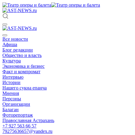
Все новости
Афиша
Блог редакции
Общество и власть
Культура
Экономика и бизнес
Факт и компромат
Интервью
Истории
Нашего сукна епанча
Мнения
Персоны
Организации
Балаган
Фоторепортаж
Православная Астрахань
+7 927 563 66 57
79275636657@yandex.ru