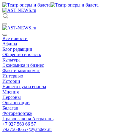
Все новости
Афиша
Блог редакции
Общество и власть
Культура
Экономика и бизнес
Факт и компромат
Интервью
Истории
Нашего сукна епанча
Мнения
Персоны
Организации
Балаган
Фоторепортаж
Православная Астрахань
+7 927 563 66 57
79275636657@yandex.ru