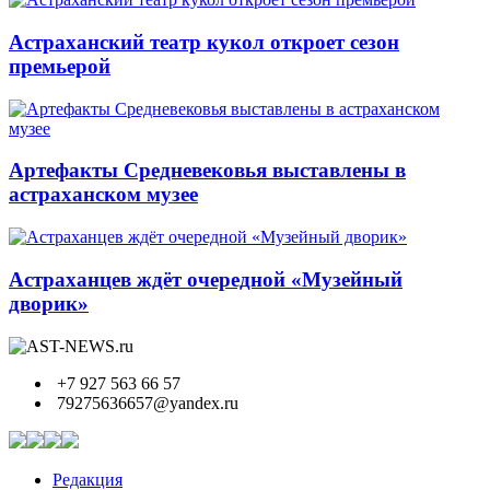
Астраханский театр кукол откроет сезон
премьерой
Артефакты Средневековья выставлены в
астраханском музее
Астраханцев ждёт очередной «Музейный
дворик»
+7 927 563 66 57
79275636657@yandex.ru
Редакция