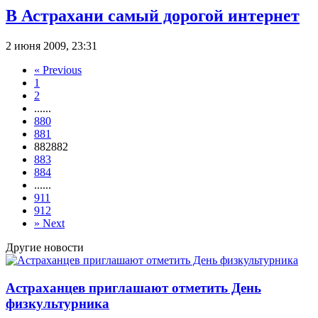
В Астрахани самый дорогой интернет
2 июня 2009, 23:31
«
Previous
1
2
...
...
880
881
882
882
883
884
...
...
911
912
»
Next
Другие новости
Астраханцев приглашают отметить День
физкультурника