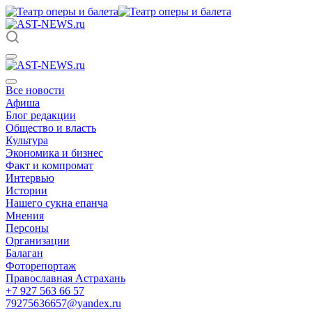
Все новости
Афиша
Блог редакции
Общество и власть
Культура
Экономика и бизнес
Факт и компромат
Интервью
Истории
Нашего сукна епанча
Мнения
Персоны
Организации
Балаган
Фоторепортаж
Православная Астрахань
+7 927 563 66 57
79275636657@yandex.ru