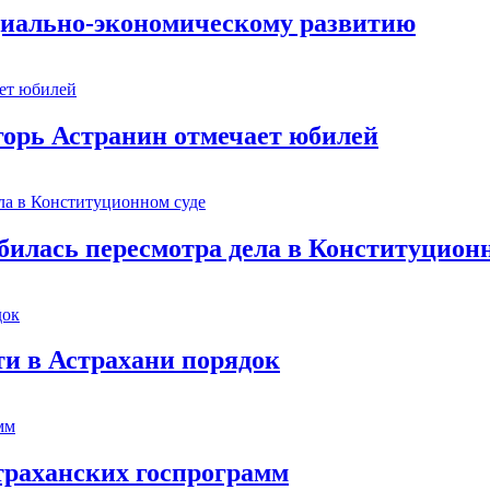
оциально-экономическому развитию
горь Астранин отмечает юбилей
илась пересмотра дела в Конституционн
ти в Астрахани порядок
траханских госпрограмм