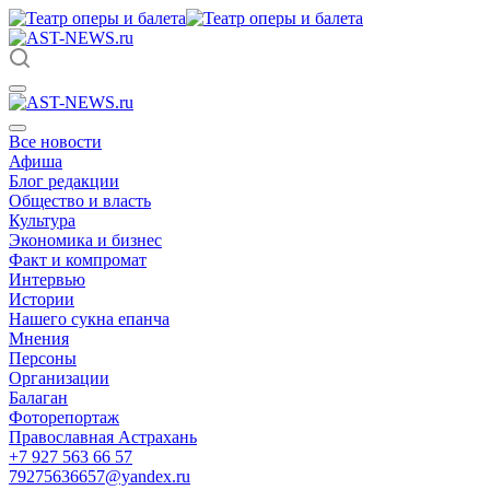
Все новости
Афиша
Блог редакции
Общество и власть
Культура
Экономика и бизнес
Факт и компромат
Интервью
Истории
Нашего сукна епанча
Мнения
Персоны
Организации
Балаган
Фоторепортаж
Православная Астрахань
+7 927 563 66 57
79275636657@yandex.ru