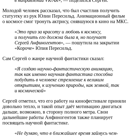
в направлении VR/AR
», — поделился Сергей.
Молодой человек рассказал, что был счастлив получить
статуэтку из рук Юлии Пересильд. Анимационный фильм
о космосе смог тронуть актрису, снявшуюся в кино на МКС.
«
Это приз за красоту и любовь к космосу,
и получить его должна была я, но получает
Сергей Анфиногентов
», — пошутила на закрытии
«Короче» Юлия Пересильд.
Сам Сергей о жанре научной фантастики сказал:
«
Я создаю научно-фантастическую анимацию,
так как именно научная фантастика способна
побудить в человеке стремление к великим
открытиям, к изучению природы, как земной, так
и космической
»
Сергей отметил, что его работу на кинофестивале приняли
довольно тепло, и такой опыт даёт мотивацию двигаться
дальше, возможно, в сторону полного метра. Свои
дальнейшие работы Анфиногентов также планирует
посвящать научной фантастике.
«
Не думаю, что в ближайшее время займусь чем-