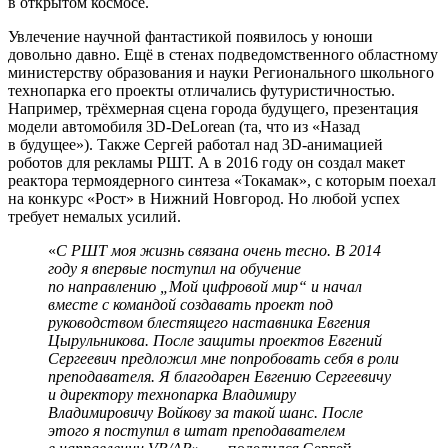
в открытом космосе.
Увлечение научной фантастикой появилось у юноши
довольно давно. Ещё в стенах подведомственного областному
министерству образования и науки Регионального школьного
технопарка его проекты отличались футуристичностью.
Например, трёхмерная сцена города будущего, презентация
модели автомобиля 3D-DeLorean (та, что из «Назад
в будущее»). Также Сергей работал над 3D-анимацией
роботов для рекламы РШТ. А в 2016 году он создал макет
реактора термоядерного синтеза «Токамак», с которым поехал
на конкурс «Рост» в Нижний Новгород. Но любой успех
требует немалых усилий.
«
С РШТ моя жизнь связана очень тесно. В 2014
году я впервые поступил на обучение
по направлению „Мой цифровой мир“ и начал
вместе с командой создавать проект под
руководством блестящего наставника Евгения
Цырульникова. После защиты проектов Евгений
Сергеевич предложил мне попробовать себя в роли
преподавателя. Я благодарен Евгению Сергеевичу
и директору технопарка Владимиру
Владимировичу Войкову за такой шанс. После
этого я поступил в штат преподавателем