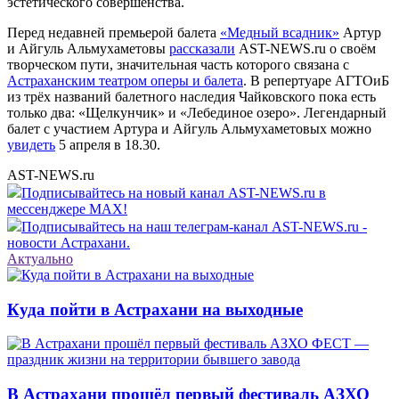
эстетического совершенства.
Перед недавней премьерой балета
«Медный всадник»
Артур
и Айгуль Альмухаметовы
рассказали
AST-NEWS.ru о своём
творческом пути, значительная часть которого связана с
Астраханским театром оперы и балета
. В репертуаре АГТОиБ
из трёх названий балетного наследия Чайковского пока есть
только два: «Щелкунчик» и «Лебединое озеро». Легендарный
балет с участием Артура и Айгуль Альмухаметовых можно
увидеть
5 апреля в 18.30.
AST-NEWS.ru
Подписывайтесь на новый канал AST-NEWS.ru в
мессенджере MAX!
Подписывайтесь на наш телеграм-канал AST-NEWS.ru -
новости Астрахани.
Актуально
Куда пойти в Астрахани на выходные
В Астрахани прошёл первый фестиваль АЗХО