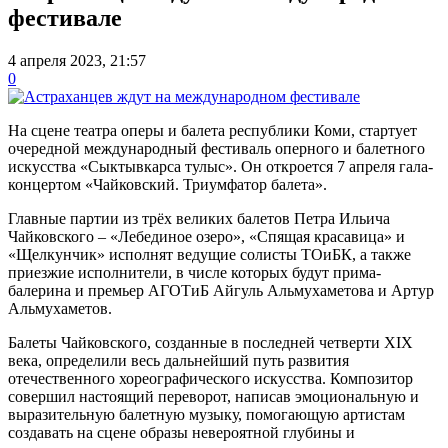
фестивале
4 апреля 2023, 21:57
0
На сцене театра оперы и балета республики Коми, стартует
очередной международный фестиваль оперного и балетного
искусства «Сыктывкарса тулыс». Он откроется 7 апреля гала-
концертом «Чайковский. Триумфатор балета».
Главные партии из трёх великих балетов Петра Ильича
Чайковского – «Лебединое озеро», «Спящая красавица» и
«Щелкунчик» исполнят ведущие солисты ТОиБК, а также
приезжие исполнители, в числе которых будут прима-
балерина и премьер АГОТиБ Айгуль Альмухаметова и Артур
Альмухаметов.
Балеты Чайковского, созданные в последней четверти XIX
века, определили весь дальнейший путь развития
отечественного хореографического искусства. Композитор
совершил настоящий переворот, написав эмоциональную и
выразительную балетную музыку, помогающую артистам
создавать на сцене образы невероятной глубины и