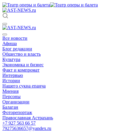
Все новости
Афиша
Блог редакции
Общество и власть
Культура
Экономика и бизнес
Факт и компромат
Интервью
Истории
Нашего сукна епанча
Мнения
Персоны
Организации
Балаган
Фоторепортаж
Православная Астрахань
+7 927 563 66 57
79275636657@yandex.ru