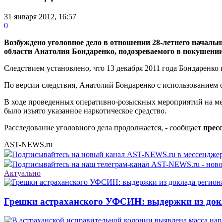
31 января 2012, 16:57
0
Возбуждено уголовное дело в отношении 28-летнего началь
области Анатолия Бондаренко, подозреваемого в покушении
Следствием установлено, что 13 декабря 2011 года Бондаренк
По версии следствия, Анатолий Бондаренко с использованием 
В ходе проведенных оперативно-розыскных мероприятий на мес
было изъято указанное наркотическое средство.
Расследование уголовного дела продолжается, - сообщает
прес
AST-NEWS.ru
Подписывайтесь на новый канал AST-NEWS.ru в мессендж
Подписывайтесь на наш телеграм-канал AST-NEWS.ru - ново
Актуально
Грешки астраханского УФСИН: выдержки из док