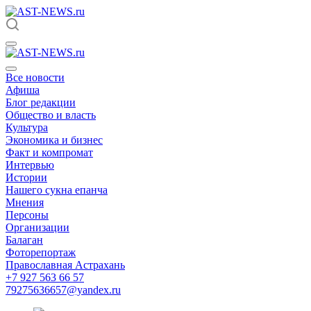
Все новости
Афиша
Блог редакции
Общество и власть
Культура
Экономика и бизнес
Факт и компромат
Интервью
Истории
Нашего сукна епанча
Мнения
Персоны
Организации
Балаган
Фоторепортаж
Православная Астрахань
+7 927 563 66 57
79275636657@yandex.ru