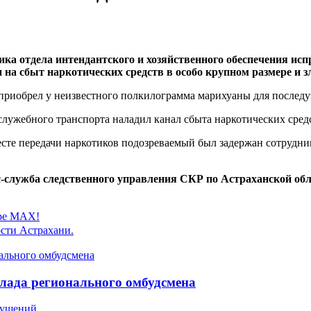
ника отдела интендантского и хозяйственного обеспечения 
 на сбыт наркотических средств в особо крупном размере и
о приобрел у неизвестного полкилограмма марихуаны для после
служебного транспорта наладил канал сбыта наркотических сре
те передачи наркотиков подозреваемый был задержан сотрудник
с-служба следственного управления СКР по Астраханской об
ере MAX!
сти Астрахани.
лада регионального омбудсмена