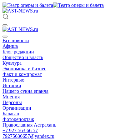
Все новости
Афиша
Блог редакции
Общество и власть
Культура
Экономика и бизнес
Факт и компромат
Интервью
Истории
Нашего сукна епанча
Мнения
Персоны
Организации
Балаган
Фоторепортаж
Православная Астрахань
+7 927 563 66 57
79275636657@yandex.ru