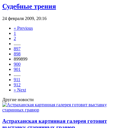
Судебные трения
24 февраля 2009, 20:16
«
Previous
1
2
...
...
897
898
899
899
900
901
...
...
911
912
»
Next
Другие новости
Астраханская картинная галерея готовит
выставку старинных гравюр