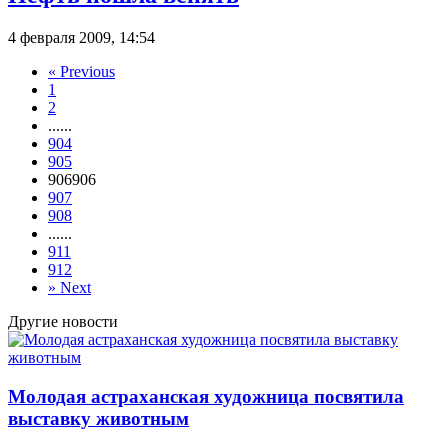
4 февраля 2009, 14:54
«
Previous
1
2
...
...
904
905
906
906
907
908
...
...
911
912
»
Next
Другие новости
Молодая астраханская художница посвятила
выставку животным