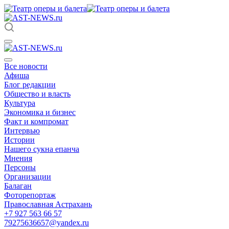
Все новости
Афиша
Блог редакции
Общество и власть
Культура
Экономика и бизнес
Факт и компромат
Интервью
Истории
Нашего сукна епанча
Мнения
Персоны
Организации
Балаган
Фоторепортаж
Православная Астрахань
+7 927 563 66 57
79275636657@yandex.ru