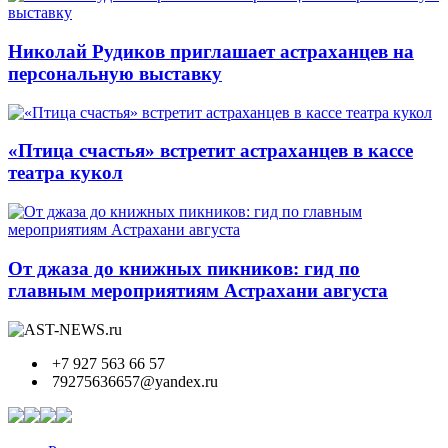
Николай Рудиков приглашает астраханцев на
персональную выставку
«Птица счастья» встретит астраханцев в кассе
театра кукол
От джаза до книжных пикников: гид по
главным мероприятиям Астрахани августа
+7 927 563 66 57
79275636657@yandex.ru