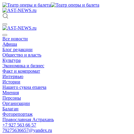
Все новости
Афиша
Блог редакции
Общество и власть
Культура
Экономика и бизнес
Факт и компромат
Интервью
Истории
Нашего сукна епанча
Мнения
Персоны
Организации
Балаган
Фоторепортаж
Православная Астрахань
+7 927 563 66 57
79275636657@yandex.ru