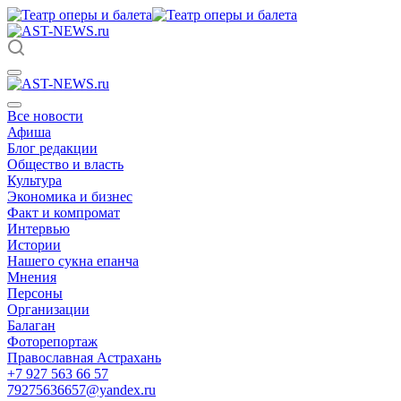
Все новости
Афиша
Блог редакции
Общество и власть
Культура
Экономика и бизнес
Факт и компромат
Интервью
Истории
Нашего сукна епанча
Мнения
Персоны
Организации
Балаган
Фоторепортаж
Православная Астрахань
+7 927 563 66 57
79275636657@yandex.ru