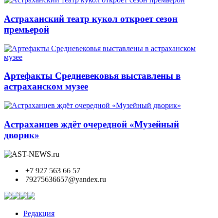
Астраханский театр кукол откроет сезон
премьерой
Артефакты Средневековья выставлены в
астраханском музее
Астраханцев ждёт очередной «Музейный
дворик»
+7 927 563 66 57
79275636657@yandex.ru
Редакция