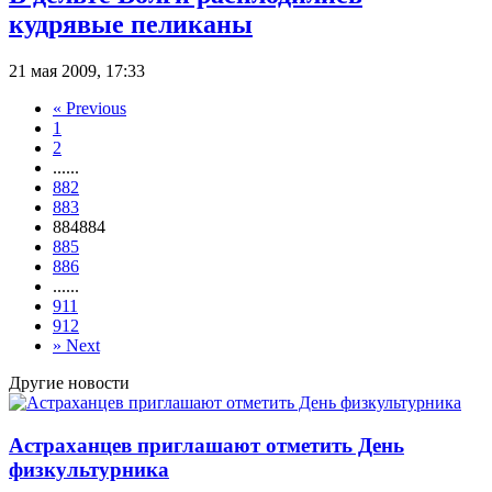
кудрявые пеликаны
21 мая 2009, 17:33
«
Previous
1
2
...
...
882
883
884
884
885
886
...
...
911
912
»
Next
Другие новости
Астраханцев приглашают отметить День
физкультурника