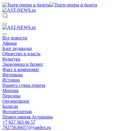
Все новости
Афиша
Блог редакции
Общество и власть
Культура
Экономика и бизнес
Факт и компромат
Интервью
Истории
Нашего сукна епанча
Мнения
Персоны
Организации
Балаган
Фоторепортаж
Православная Астрахань
+7 927 563 66 57
79275636657@yandex.ru