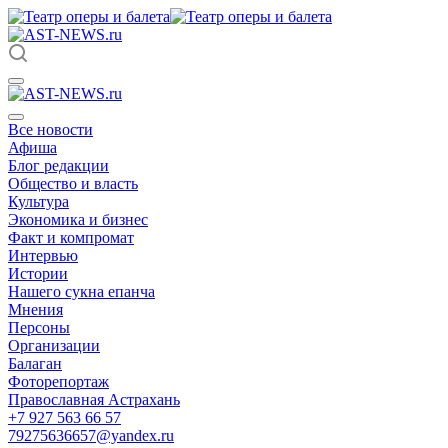
Все новости
Афиша
Блог редакции
Общество и власть
Культура
Экономика и бизнес
Факт и компромат
Интервью
Истории
Нашего сукна епанча
Мнения
Персоны
Организации
Балаган
Фоторепортаж
Православная Астрахань
+7 927 563 66 57
79275636657@yandex.ru