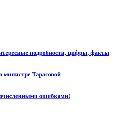
нтересные подробности, цифры, факты
о министре Тарасовой
огочисленными ошибками!