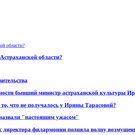
 Астраханской области?
вительства
ности бывший министр астраханской культуры Ир
то, что не получалось у Ирины Тарасовой?
 назвали "настоящим ужасом"
с директора филармонии подняла волну возмущени