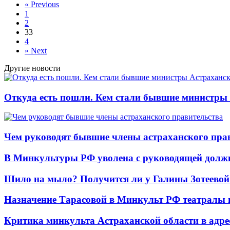
«
Previous
1
2
3
3
4
»
Next
Другие новости
Откуда есть пошли. Кем стали бывшие министры
Чем руководят бывшие члены астраханского пра
В Минкультуры РФ уволена с руководящей долж
Шило на мыло? Получится ли у Галины Зотеевой 
Назначение Тарасовой в Минкульт РФ театралы
Критика минкульта Астраханской области в адре