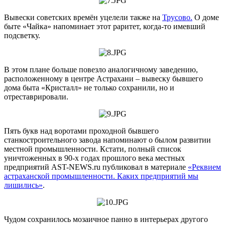
Вывески советских времён уцелели также на
Трусово.
О доме
быте «Чайка» напоминает этот раритет, когда-то имевший
подсветку.
В этом плане больше повезло аналогичному заведению,
расположенному в центре Астрахани – вывеску бывшего
дома быта «Кристалл» не только сохранили, но и
отреставрировали.
Пять букв над воротами проходной бывшего
станкостроительного завода напоминают о былом развитии
местной промышленности. Кстати, полный список
уничтоженных в 90-х годах прошлого века местных
предприятий AST-NEWS.ru публиковал в материале
«Реквием
астраханской промышленности. Каких предприятий мы
лишились»
.
Чудом сохранилось мозаичное панно в интерьерах другого