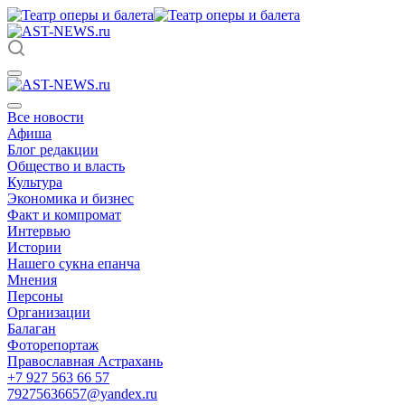
Все новости
Афиша
Блог редакции
Общество и власть
Культура
Экономика и бизнес
Факт и компромат
Интервью
Истории
Нашего сукна епанча
Мнения
Персоны
Организации
Балаган
Фоторепортаж
Православная Астрахань
+7 927 563 66 57
79275636657@yandex.ru