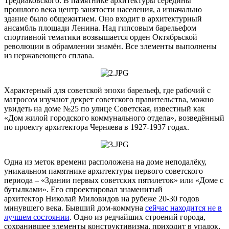
Тредиаковского. В памятнике архитектуры середины
прошлого века центр занятости населения, а изначально
здание было общежитием. Оно входит в архитектурный
ансамбль площади Ленина. Над гипсовым барельефом
спортивной тематики возвышается орден Октябрьской
революции в обрамлении знамён. Все элементы выполнены
из нержавеющего сплава.
Характерный для советской эпохи барельеф, где рабочий с
матросом изучают декрет советского правительства, можно
увидеть на доме №25 по улице Советская, известный как
«Дом жилой городского коммунального отдела», возведённый
по проекту архитектора Черняева в 1927-1937 годах.
Одна из меток времени расположена на доме неподалёку,
уникальном памятнике архитектуры первого советского
периода – «Здании первых советских пятилеток» или «Доме с
бутылками». Его спроектировал знаменитый
архитектор Николай Миловидов на рубеже 20-30 годов
минувшего века. Бывший дом-коммуна
сейчас
находится
не в
лучшем состоянии
. Одно из редчайших строений города,
сохранившее элементы конструктивизма, приходит в упадок,