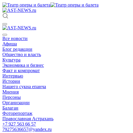
Все новости
Афиша
Блог редакции
Общество и власть
Культура
Экономика и бизнес
Факт и компромат
Интервью
Истории
Нашего сукна епанча
Мнения
Персоны
Организации
Балаган
Фоторепортаж
Православная Астрахань
+7 927 563 66 57
79275636657@yandex.ru