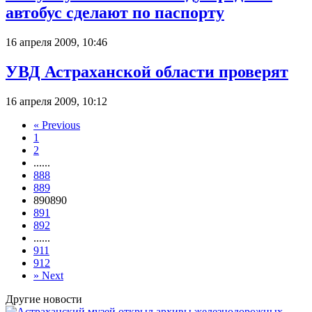
автобус сделают по паспорту
16 апреля 2009, 10:46
УВД Астраханской области проверят
16 апреля 2009, 10:12
«
Previous
1
2
...
...
888
889
890
890
891
892
...
...
911
912
»
Next
Другие новости