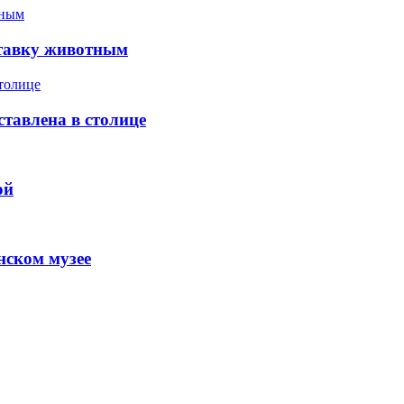
ставку животным
тавлена в столице
ой
нском музее