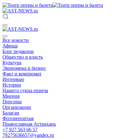
Все новости
Афиша
Блог редакции
Общество и власть
Культура
Экономика и бизнес
Факт и компромат
Интервью
Истории
Нашего сукна епанча
Мнения
Персоны
Организации
Балаган
Фоторепортаж
Православная Астрахань
+7 927 563 66 57
79275636657@yandex.ru