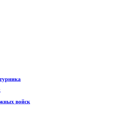
ьтурника
ожных войск