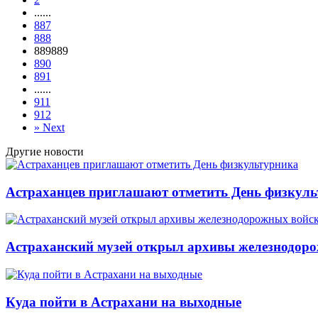
...
...
887
888
889
889
890
891
...
...
911
912
»
Next
Другие новости
Астраханцев приглашают отметить День физкул
Астраханский музей открыл архивы железнодор
Куда пойти в Астрахани на выходные