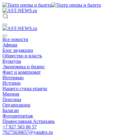
Все новости
Афиша
Блог редакции
Общество и власть
Культура
Экономика и бизнес
Факт и компромат
Интервью
Истории
Нашего сукна епанча
Мнения
Персоны
Организации
Балаган
Фоторепортаж
Православная Астрахань
+7 927 563 66 57
79275636657@yandex.ru